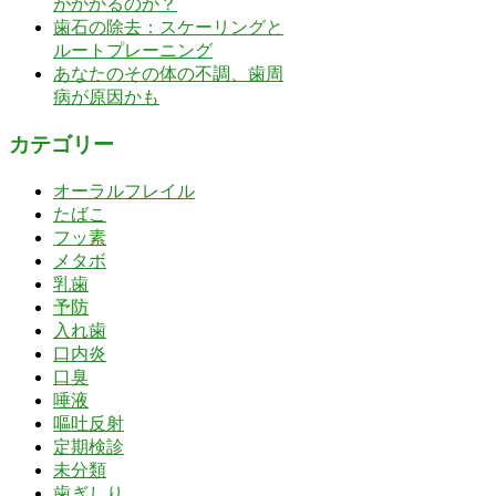
がかかるのか？
歯石の除去：スケーリングと
ルートプレーニング
あなたのその体の不調、歯周
病が原因かも
カテゴリー
オーラルフレイル
たばこ
フッ素
メタボ
乳歯
予防
入れ歯
口内炎
口臭
唾液
嘔吐反射
定期検診
未分類
歯ぎしり