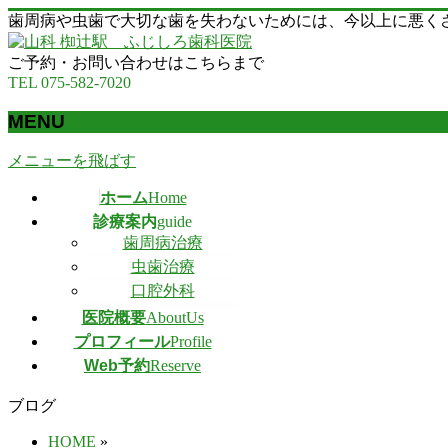
歯周病や虫歯で大切な歯を失わないためには、今以上に悪く
ご予約・お問い合わせはこちらまで
TEL 075-582-7020
MENU
メニューを飛ばす
ホーム
Home
診療案内
guide
歯周病治療
虫歯治療
口腔外科
医院概要
AboutUs
プロフィール
Profile
Web予約
Reserve
ブログ
HOME
»