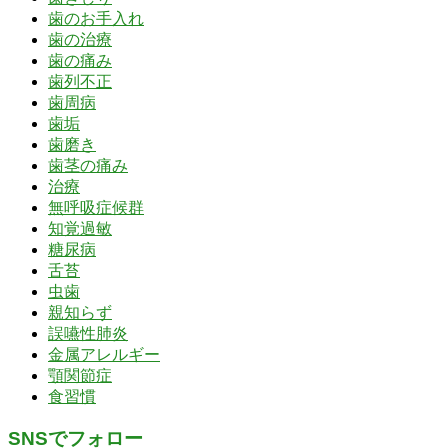
歯のお手入れ
歯の治療
歯の痛み
歯列不正
歯周病
歯垢
歯磨き
歯茎の痛み
治療
無呼吸症候群
知覚過敏
糖尿病
舌苔
虫歯
親知らず
誤嚥性肺炎
金属アレルギー
顎関節症
食習慣
SNSでフォロー