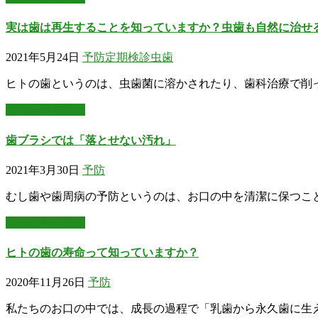
実は歯は再生することを知っていますか？虫歯も自然に治せ
2021年5月24日
予防
定期検診
虫歯
ヒトの歯というのは、虫歯菌に溶かされたり、歯科治療で削
この記事を読む
歯ブラシでは「落とせない汚れ」
2021年3月30日
予防
むし歯や歯周病の予防というのは、お口の中を清潔に保つこと
この記事を読む
ヒトの歯の寿命って知っていますか？
2020年11月26日
予防
私たちのお口の中では、成長の過程で「乳歯から永久歯に生え