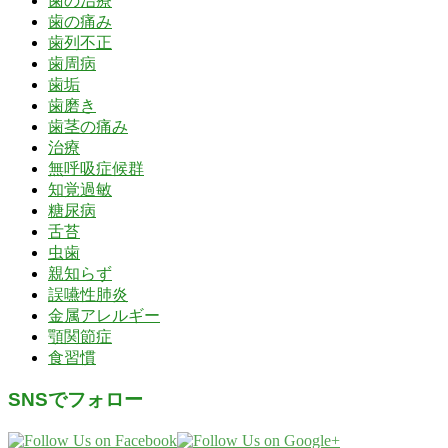
歯の治療
歯の痛み
歯列不正
歯周病
歯垢
歯磨き
歯茎の痛み
治療
無呼吸症候群
知覚過敏
糖尿病
舌苔
虫歯
親知らず
誤嚥性肺炎
金属アレルギー
顎関節症
食習慣
SNSでフォロー