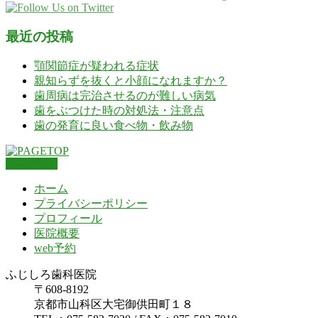
最近の投稿
顎関節症が疑われる症状
親知らずを抜くと小顔になれますか？
歯周病は完治させるのが難しい病気
歯をぶつけた時の対処法・注意点
歯の発育に良い食べ物・飲み物
PAGETOP
ホーム
プライバシーポリシー
プロフィール
医院概要
web予約
ふじしろ歯科医院
〒608-8192
京都市山科区大宅御供田町１８