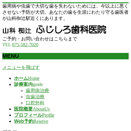
歯周病や虫歯で大切な歯を失わないためには、今以上に悪く
させない予防が大切。あなたの歯を生涯にわたり守る歯医者
が山科椥辻駅近くにあります。
ご予約・お問い合わせはこちらまで
TEL
075-582-7020
MENU
メニューを飛ばす
ホーム
Home
診療案内
guide
歯周病治療
虫歯治療
口腔外科
医院概要
AboutUs
プロフィール
Profile
Web予約
Reserve