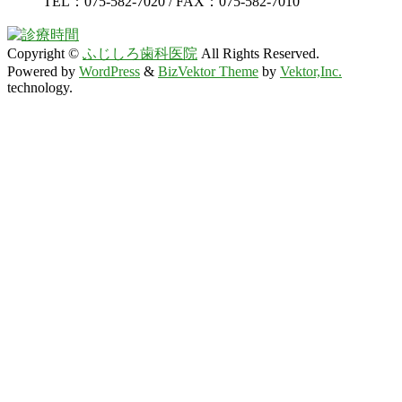
TEL：075-582-7020 / FAX：075-582-7010
Copyright ©
ふじしろ歯科医院
All Rights Reserved.
Powered by
WordPress
&
BizVektor Theme
by
Vektor,Inc.
technology.