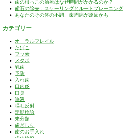
歯の根っこの治療はなぜ時間がかかるのか？
歯石の除去：スケーリングとルートプレーニング
あなたのその体の不調、歯周病が原因かも
カテゴリー
オーラルフレイル
たばこ
フッ素
メタボ
乳歯
予防
入れ歯
口内炎
口臭
唾液
嘔吐反射
定期検診
未分類
歯ぎしり
歯のお手入れ