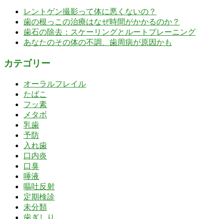
レントゲン撮影って体に悪くないの？
歯の根っこの治療はなぜ時間がかかるのか？
歯石の除去：スケーリングとルートプレーニング
あなたのその体の不調、歯周病が原因かも
カテゴリー
オーラルフレイル
たばこ
フッ素
メタボ
乳歯
予防
入れ歯
口内炎
口臭
唾液
嘔吐反射
定期検診
未分類
歯ぎしり