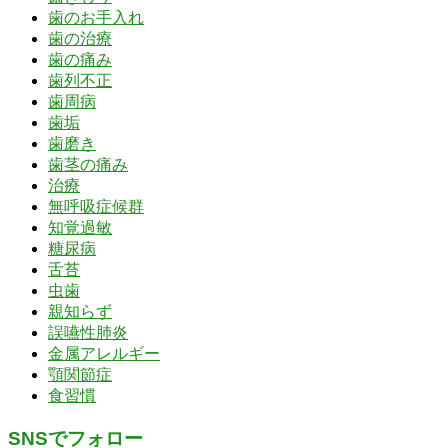
歯のお手入れ
歯の治療
歯の痛み
歯列不正
歯周病
歯垢
歯磨き
歯茎の痛み
治療
無呼吸症候群
知覚過敏
糖尿病
舌苔
虫歯
親知らず
誤嚥性肺炎
金属アレルギー
顎関節症
食習慣
SNSでフォロー