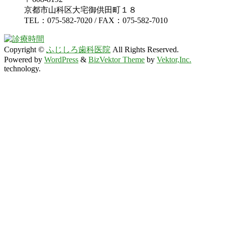
京都市山科区大宅御供田町１８
TEL：075-582-7020 / FAX：075-582-7010
Copyright ©
ふじしろ歯科医院
All Rights Reserved.
Powered by
WordPress
&
BizVektor Theme
by
Vektor,Inc.
technology.