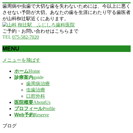
歯周病や虫歯で大切な歯を失わないためには、今以上に悪く
させない予防が大切。あなたの歯を生涯にわたり守る歯医者
が山科椥辻駅近くにあります。
ご予約・お問い合わせはこちらまで
TEL
075-582-7020
MENU
メニューを飛ばす
ホーム
Home
診療案内
guide
歯周病治療
虫歯治療
口腔外科
医院概要
AboutUs
プロフィール
Profile
Web予約
Reserve
ブログ