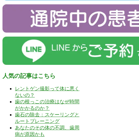
人気の記事はこちら
レントゲン撮影って体に悪く
ないの？
歯の根っこの治療はなぜ時間
がかかるのか？
歯石の除去：スケーリングと
ルートプレーニング
あなたのその体の不調、歯周
病が原因かも