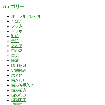
カテゴリー
オーラルフレイル
たばこ
フッ素
メタボ
乳歯
予防
入れ歯
口内炎
口臭
唾液
嘔吐反射
定期検診
未分類
歯ぎしり
歯のお手入れ
歯の治療
歯の痛み
歯列不正
歯周病