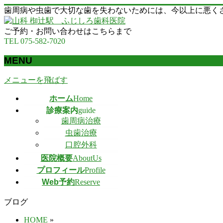
歯周病や虫歯で大切な歯を失わないためには、今以上に悪く
ご予約・お問い合わせはこちらまで
TEL 075-582-7020
MENU
メニューを飛ばす
ホーム
Home
診療案内
guide
歯周病治療
虫歯治療
口腔外科
医院概要
AboutUs
プロフィール
Profile
Web予約
Reserve
ブログ
HOME
»