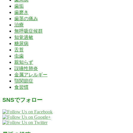
歯垢
歯磨き
歯茎の痛み
治療
無呼吸症候群
知覚過敏
糖尿病
舌苔
虫歯
親知らず
誤嚥性肺炎
金属アレルギー
顎関節症
食習慣
SNSでフォロー