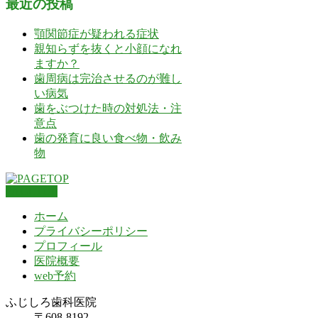
最近の投稿
顎関節症が疑われる症状
親知らずを抜くと小顔になれ
ますか？
歯周病は完治させるのが難し
い病気
歯をぶつけた時の対処法・注
意点
歯の発育に良い食べ物・飲み
物
PAGETOP
ホーム
プライバシーポリシー
プロフィール
医院概要
web予約
ふじしろ歯科医院
〒608-8192