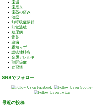
歯垢
歯磨き
歯茎の痛み
治療
無呼吸症候群
知覚過敏
糖尿病
舌苔
虫歯
親知らず
誤嚥性肺炎
金属アレルギー
顎関節症
食習慣
SNSでフォロー
最近の投稿