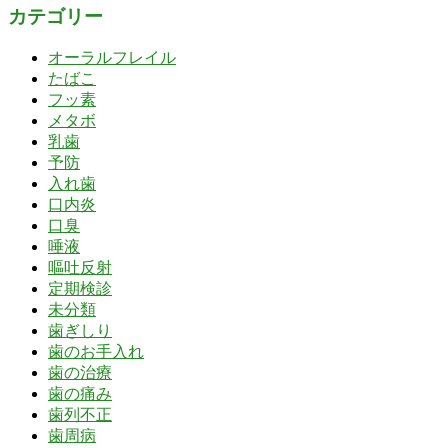
カテゴリー
オーラルフレイル
たばこ
フッ素
メタボ
乳歯
予防
入れ歯
口内炎
口臭
唾液
嘔吐反射
定期検診
未分類
歯ぎしり
歯のお手入れ
歯の治療
歯の痛み
歯列不正
歯周病