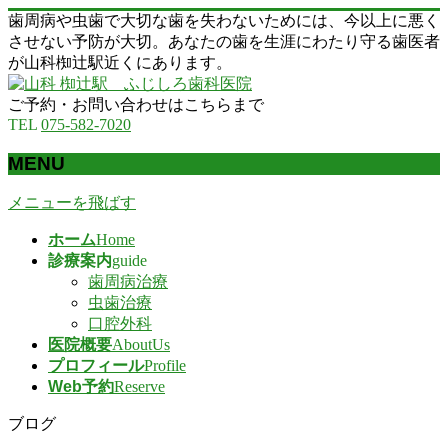
歯周病や虫歯で大切な歯を失わないためには、今以上に悪く
させない予防が大切。あなたの歯を生涯にわたり守る歯医者
が山科椥辻駅近くにあります。
ご予約・お問い合わせはこちらまで
TEL
075-582-7020
MENU
メニューを飛ばす
ホーム
Home
診療案内
guide
歯周病治療
虫歯治療
口腔外科
医院概要
AboutUs
プロフィール
Profile
Web予約
Reserve
ブログ