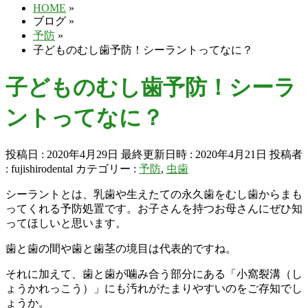
HOME
»
ブログ
»
予防
»
子どものむし歯予防！シーラントってなに？
子どものむし歯予防！シーラ
ントってなに？
投稿日 : 2020年4月29日
最終更新日時 : 2020年4月21日
投稿者
:
fujishirodental
カテゴリー :
予防
,
虫歯
シーラントとは、乳歯や生えたての永久歯をむし歯からまも
ってくれる予防処置です。お子さんを持つお母さんにぜひ知
ってほしいと思います。
歯と歯の間や歯と歯茎の境目は代表的ですね。
それに加えて、歯と歯が噛み合う部分にある「小窩裂溝（し
ょうかれっこう）」にも汚れがたまりやすいのをご存知でし
ょうか。