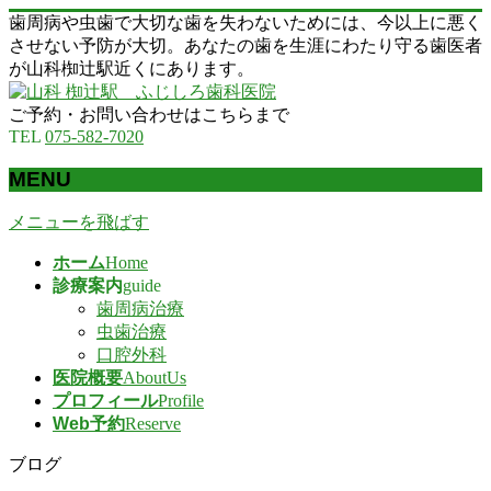
歯周病や虫歯で大切な歯を失わないためには、今以上に悪く
させない予防が大切。あなたの歯を生涯にわたり守る歯医者
が山科椥辻駅近くにあります。
ご予約・お問い合わせはこちらまで
TEL
075-582-7020
MENU
メニューを飛ばす
ホーム
Home
診療案内
guide
歯周病治療
虫歯治療
口腔外科
医院概要
AboutUs
プロフィール
Profile
Web予約
Reserve
ブログ