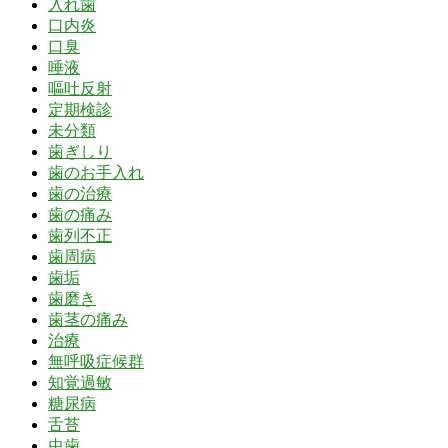
入れ歯
口内炎
口臭
唾液
嘔吐反射
定期検診
未分類
歯ぎしり
歯のお手入れ
歯の治療
歯の痛み
歯列不正
歯周病
歯垢
歯磨き
歯茎の痛み
治療
無呼吸症候群
知覚過敏
糖尿病
舌苔
虫歯